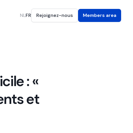
NL
FR
Rejoignez-nous
Members area
ile : «
ents et