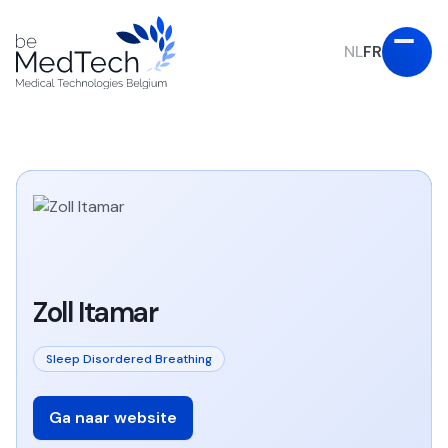
NL
FR
Zoll Itamar
Sleep Disordered Breathing
Ga naar website