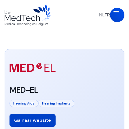
NL
FR
MED-EL
Hearing Aids
Hearing Implants
Ga naar website