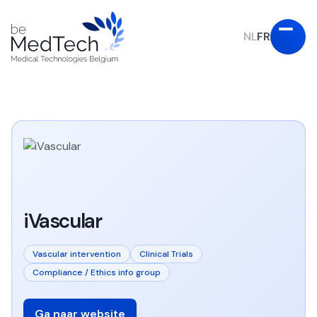
NL
FR
iVascular
Vascular intervention
Clinical Trials
Compliance / Ethics info group
Ga naar website