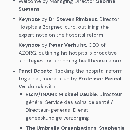
Welcome by Managing Director
Sabrina
Suetens
Keynote
by
Dr. Steven Rimbaut
, Director
Hospitals Zorgnet Icuro, outlining the
expert note on the hospital reform
Keynote
by
Peter Verhulst
, CEO of
AZORG, outlining his hospital's proactive
strategies for upcoming healthcare reform
Panel Debate
: Tackling the hospital reform
together, moderated by
Professor Pascal
Verdonck
with:
RIZIV/INAMI:
Mickaël Daubie
, Directeur
général Service des soins de santé /
Directeur-generaal Dienst
geneeskundige verzorging
The Umbrella Organizations
:
Stephanie