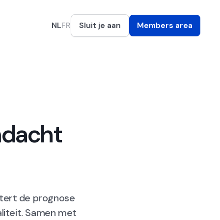
NL
FR
Sluit je aan
Members area
ndacht
htert de prognose
aliteit. Samen met