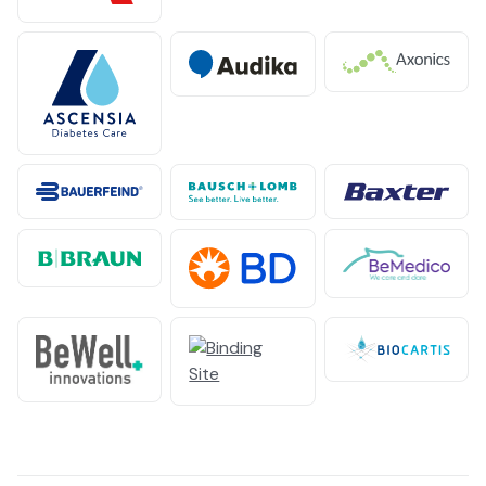
Axonics
Audika Hearing Holding
Ascensia Diabetes Care
Baxter
Bauerfreind
Bausch & Lomb Pharma
B. Braun Medical
BeMedico
BD Benelux
Biocartis
beWell Innovation NV
Binding Site