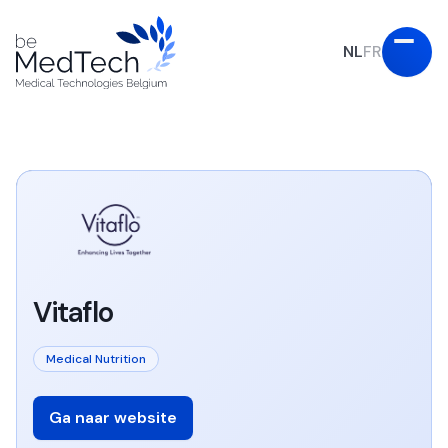
NL
FR
Vitaflo
Medical Nutrition
Ga naar website