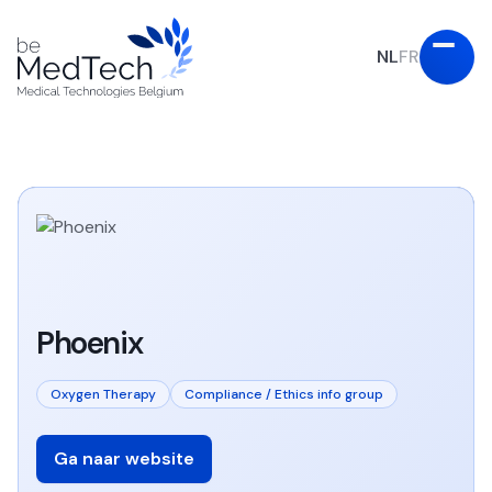
NL
FR
Phoenix
Oxygen Therapy
Compliance / Ethics info group
Ga naar website