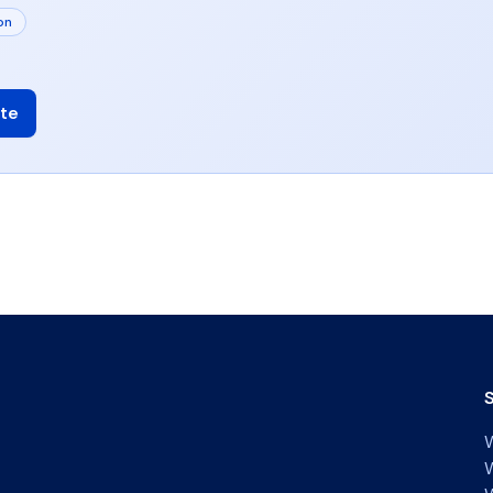
on
te
S
W