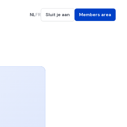
NL
FR
Sluit je aan
Members area