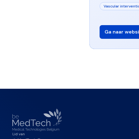
Vascular interventi
Ga naar websi
Lid van