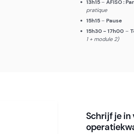
13h15
–
AFISO : Pa
pratique
15h15
–
Pause
15h30 - 17h00
–
T
1 + module 2)
Schrijf je in
operatiekwa