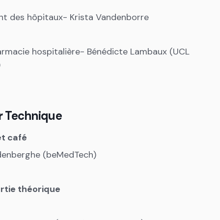
t des hôpitaux- Krista Vandenborre
rmacie hospitalière- Bénédicte Lambaux (UCL
)
er Technique
et café
denberghe (beMedTech)
artie théorique