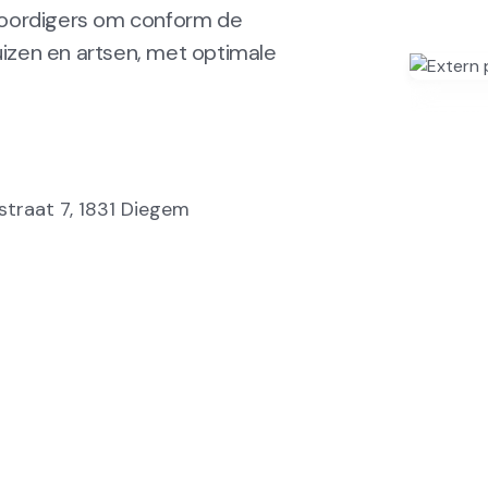
woordigers om conform de
izen en artsen, met optimale
In sam
ystraat 7, 1831 Diegem