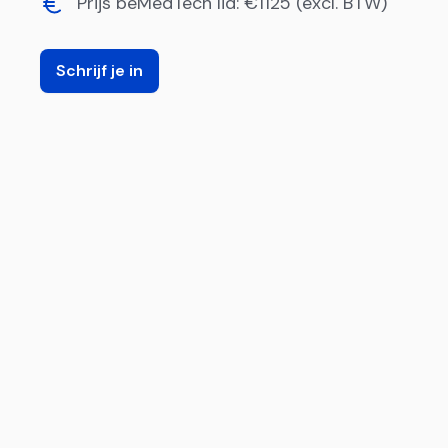
Prijs beMedTech lid: €1125 (excl. BTW)
Schrijf je in