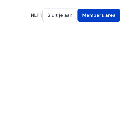
NL
FR
Sluit je aan
Members area