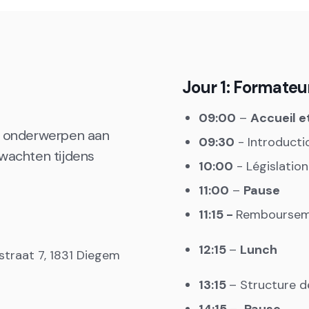
Jour 1: Formateu
09:00
–
Accueil e
ke onderwerpen aan
09:30
- Introduct
rwachten tijdens
10:00
- Législatio
11:00
–
Pause
11:15 -
Rembourseme
12:15
–
Lunch
ystraat 7, 1831 Diegem
13:15
– Structure d