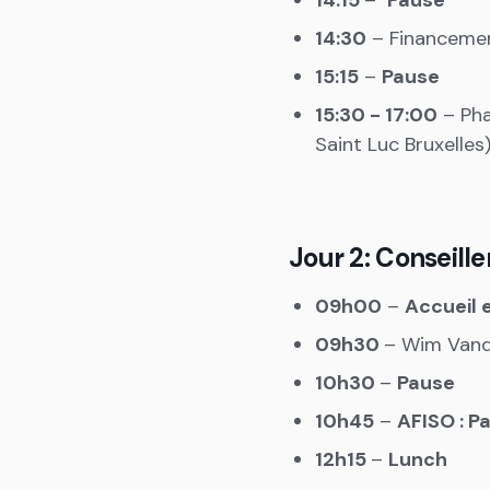
14:15
–
Pause
14:30
– Financemen
15:15
–
Pause
15:30 - 17:00
– Pha
Saint Luc Bruxelles
Jour 2: Conseill
09h00
–
Accueil 
09h30
– Wim Van
10h30
–
Pause
10h45
–
AFISO : P
12h15
–
Lunch